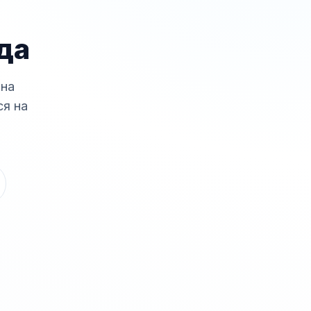
да
она
ся на