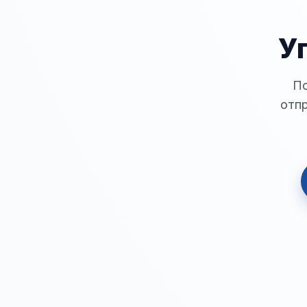
У
По
отпр